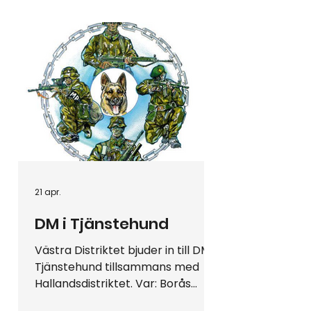
21 apr.
DM i Tjänstehund
Västra Distriktet bjuder in till DM i
Tjänstehund tillsammans med
Hallandsdistriktet. Var: Borås
Brukshundklubb När 6-7 juni Sista