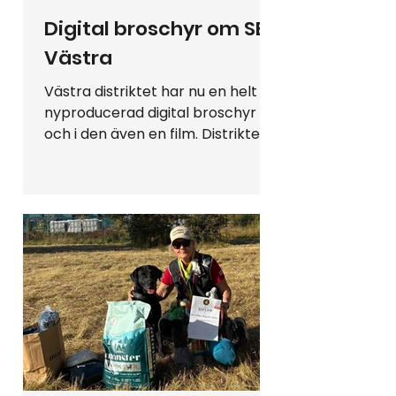
Digital broschyr om SBK
Västra
Västra distriktet har nu en helt
nyproducerad digital broschyr
och i den även en film. Distriktet
vill med denna visa och göra det
tydligt vad SBK står för;
Samhörighet, Behov och
Kompetens. Där vår verksamhet
vilar på en demokratisk grund
och föreningskultur. Här kan du
läsa broschyren och se filmen på
sidan 4