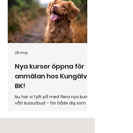
28 maj
28 maj
Nya kurser öppna för
Medlemsmöt
anmälan hos Kungälvs
19.00
BK!
Varmt välkomna 
klubbstugan den 3/6
Nu har vi fyllt på med flera nya kurser i
senaste styrelsepr
vårt kursutbud – för både dig som
precis fått hem valp och dig som vill
testa något nytt tillsammans med din
hund. 🐾 Hos oss står glädje, relation
och utveckling i fokus, oavsett om du