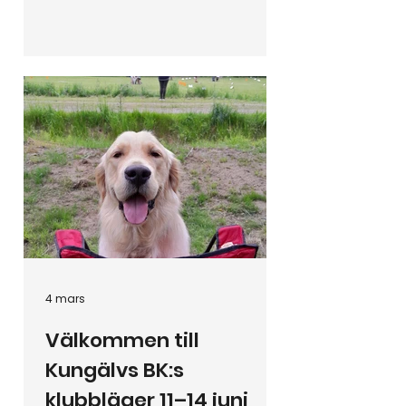
anmälningsdag är 16 juni. anmälan
görs via länken i inbjudan, se
bilaga.
4 mars
Välkommen till
Kungälvs BK:s
klubbläger 11–14 juni