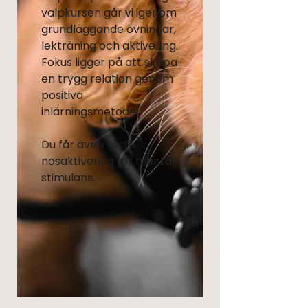
valpkursen går vi igenom
grundläggande övningar,
lekträning och aktivering.
Fokus ligger på att skapa
en trygg relation genom
positiva
inlärningsmetoder.
Du får även testa
nosaktivering för mental
stimulans.