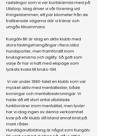
rastslingor som vi var bortskämda med på
Ullstorp. Idag driver vi vår förening vid
Kringeldammen, ett par kilometer från de
trafikerade vägarna där vi tränar och
umgås tillsammans.
Kungälv BK är idag en aktiv klubb med
stora tävlingsframgångar i flera olika
hundsporter, men framförallt inom
bruksgrenarna och agility. Så gott som
varje år har vi haft med ekipage som
lyckats kvala till bruks-SM.
Vi var under 1990-talet en klubb som var
mycket aktiv med mentaltester, både
korningar och mentalbeskrivningar. Vi
hade då ett stort antal utbildade
funktionärer inom mentalitet, men tyvärr
har vi idag ingen av denna verksamhet
kvar på vår klubb då bland annat brist på
mark råder.
Hundägarutbildning är något som Kungälv