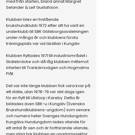
med från starten, bland annat Margret
Selander & Leif Gustafsson.
Klubben blev en fristående
brukshundklubb 1972 efter att ha varit en
underklubb till SBK Göteborgsavdelningen
under många år och klubbens första
träningsplats var vid Iskällan i Kungälv.
Klubben flyttades 1971 till industriområdet i
Skälebräcke och då låg klubben mittemot
infarten till Trankärrsvägen och Hogmalms
Plåt.
Det var inte länge klubben fick vara kvar på
ett ställe, utan 1978-79 var det dags igen
för en flytt till Ullstorp i Kareby. Detta år
bildades även SBK-u i Kungälv (Svenska
Brukshundklubbens-ungdom) som senare
och numera heter Sveriges Hundungdom.
Kungälvs Hundungdom lades vilande för
ett antal år sen och är fortfarande vilande,
men idag har klubben en ungdomssektor