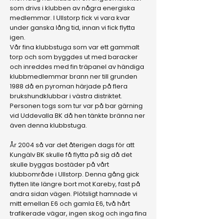
som drivs i klubben av några energiska
medlemmar. I Ullstorp fick vi vara kvar
under ganska lång tid, innan vi fick flytta
igen.
Vår fina klubbstuga som var ett gammalt
torp och som byggdes ut med baracker
och inreddes med fin träpanel av händiga
klubbmedlemmar brann ner till grunden
1988 då en pyroman härjade på flera
brukshundklubbar i västra distriktet.
Personen togs som tur var på bar gärning
vid Uddevalla BK då hen tänkte bränna ner
även denna klubbstuga.
År 2004 så var det återigen dags för att
Kungälv BK skulle få flytta på sig då det
skulle byggas bostäder på vårt
klubbområde i Ullstorp. Denna gång gick
flytten lite längre bort mot Kareby, fast på
andra sidan vägen.​ Plötsligt hamnade vi
mitt emellan E6 och gamla E6, två hårt
trafikerade vägar, ingen skog och inga fina