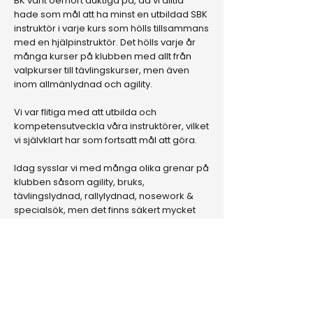
BK varit oerhört duktiga på, då vi alltid
hade som mål att ha minst en utbildad SBK
instruktör i varje kurs som hölls tillsammans
med en hjälpinstruktör. Det hölls varje år
många kurser på klubben med allt från
valpkurser till tävlingskurser, men även
inom allmänlydnad och agility.
Vi var flitiga med att utbilda och
kompetensutveckla våra instruktörer, vilket
vi självklart har som fortsatt mål att göra.
Idag sysslar vi med många olika grenar på
klubben såsom agility, bruks,
tävlingslydnad, rallylydnad, nosework &
specialsök, men det finns säkert mycket
mer som vi gör tillsammans med våra
fyrbenta vänner som inte alltid syns. Du
som medlem ska alltid känna dig
välkommen till klubben oavsett vad du vill
göra med din hund eller vilken ras du har.
Det finns aktiviteter för oss alla!